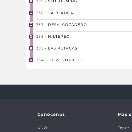
339
- STO. DOMINGO
338
- LA BLANCA
337
- DESV. COZADERO
336
- NILTEPEC
335
- LAS PETACAS
334
- DESV. ZOPILOTE
333
- COL. GUAMOL
332
- DESV. REFORMA
331
- ZANATEPEC
330
- TAPANATEPEC
Conócenos
Más s
329
- CHAHUITES
ADO
Teper
345
- ARRIAGA