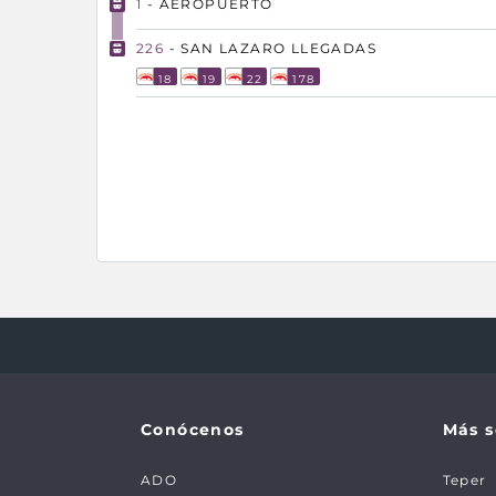
1
- AEROPUERTO
226
- SAN LAZARO LLEGADAS
18
19
22
178
Conócenos
Más s
ADO
Teper