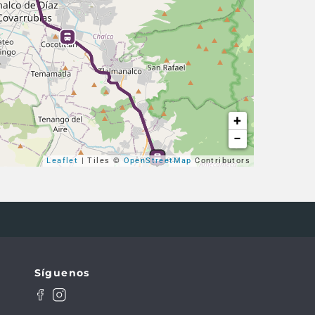
+
−
Leaflet
| Tiles ©
OpenStreetMap
Contributors
Síguenos