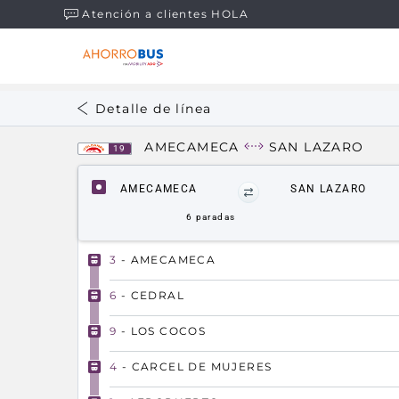
Atención a clientes HOLA
Detalle de línea
AMECAMECA
SAN LAZARO
19
AMECAMECA
SAN LAZARO
6
paradas
3
- AMECAMECA
6
- CEDRAL
9
- LOS COCOS
4
- CARCEL DE MUJERES