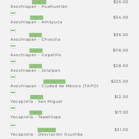
$26.00
-
Ver paradas
Axochiapan - Huehuetlán
$34.00
-
MEXICO TAPO -
Ver
242
Axochiapan - Amayuca
AXOCHIAPAN
detalle
Ver paradas
$36.00
-
Axochiapan - Chiautla
AXOCHIAPAN - MEXICO
Ver
243
$116.00
-
TAPO
detalle
Axochiapan - Copalillo
Ver paradas
$28.00
-
Axochiapan - Jolalpan
MEXICO TAPO - IZUCAR
Ver
244
DE MATAMOROS
$225.00
-
detalle
Axochiapan - Ciudad de México (TAPO)
Ver paradas
$12.00
-
Yecapixtla - San Miguel
IZUCAR DE
245
Ver
MATAMOROS - MEXICO
$17.00
-
detalle
TAPO
Yecapixtla - Tepetlixpa
Ver paradas
$31.00
-
Yecapixtla - Desviación Ozumba
MEXICO TAPO -