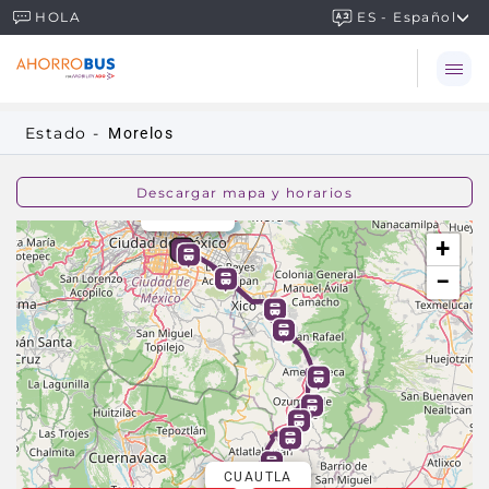
Buscar una ruta
ES - Español
HOLA
Estado -
Morelos
Descargar mapa y horarios
MEXICO
TAPO
+
−
CUAUTLA