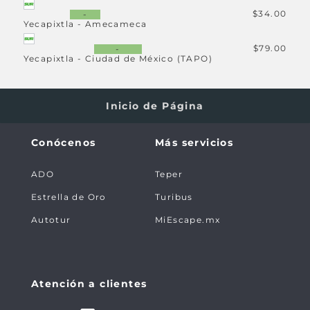
Ver
247
CUAUTLA
detalle
$34.00
-
Yecapixtla - Amecameca
Ver paradas
$79.00
-
Yecapixtla - Ciudad de México (TAPO)
CUAUTLA - MEXICO
Ver
248
TAPO
detalle
Ver paradas
Inicio de Página
MEXICO TAPO -
Ver
317
AXOCHIAPAN
detalle
Conócenos
Más servicios
Ver paradas
ADO
Teper
MEXICO TAPO -
Ver
370
Estrella de Oro
Turibus
JOLALPAN
detalle
Ver paradas
Autotur
MiEscape.mx
JOLALPAN - MEXICO
Ver
371
TAPO
detalle
Ver paradas
Atención a clientes