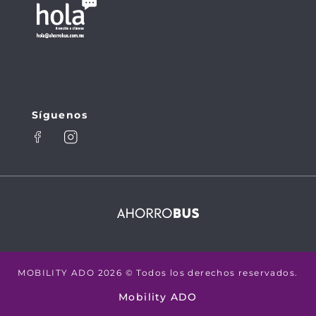
COPALILLO - MEXICO
Ver
377
TAPO
detalle
Ver paradas
CUAUTLA - IZUCAR DE
Ver
378
MATAMORES
detalle
Ver paradas
Síguenos
IZUCAR DE
Ver
379
MATAMOROS - CUAUTLA
detalle
Ver paradas
MOBILITY ADO 2026 © Todos los derechos reservados.
Mobility ADO