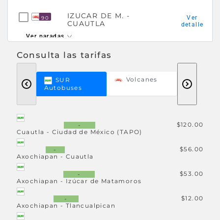
IZUCAR DE M. -
Ver
90
CUAUTLA
detalle
Ver paradas
Consulta las tarifas
IZUCAR DE
91
Ver
MATAMOROS - MEXICO
detalle
TAPO
Volcanes
SUR
Autobuses
Ver paradas
MEXICO TAPO -
Ver
92
AXOCHIAPAN
detalle
$120.00
-
Cuautla - Ciudad de México (TAPO)
Ver paradas
$56.00
-
Axochiapan - Cuautla
MEXICO TAPO -
Ver
94
CUAUTLA
detalle
$53.00
-
Ver paradas
Axochiapan - Izúcar de Matamoros
$12.00
-
MEXICO TAPO - IZUCAR
Axochiapan - Tlancualpican
Ver
95
DE MATAMOROS
detalle