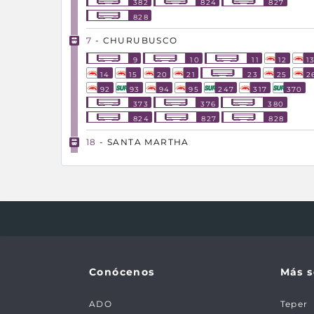
382
824
827
828
7
- CHURUBUSCO
9
10
11
12
1
14
15
20
21
23
25
2
92
93
94
95
247
317
370
373
376
380
824
827
828
18
- SANTA MARTHA
9
10
11
12
1
14
15
20
21
23
25
2
93
94
95
824
827
828
5
- CASETA CHALCO
9
10
11
12
1
14
15
20
21
23
25
2
Conócenos
Más s
93
94
95
317
824
827
828
ADO
Teper