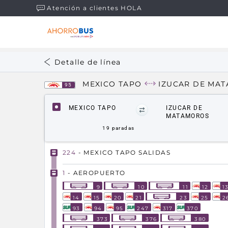
Atención a clientes HOLA
Detalle de línea
MEXICO TAPO
IZUCAR DE MA
95
MEXICO TAPO
IZUCAR DE
MATAMOROS
19
paradas
224
- MEXICO TAPO SALIDAS
1
- AEROPUERTO
9
10
11
12
1
14
15
20
21
23
25
2
93
94
95
247
317
370
373
376
380