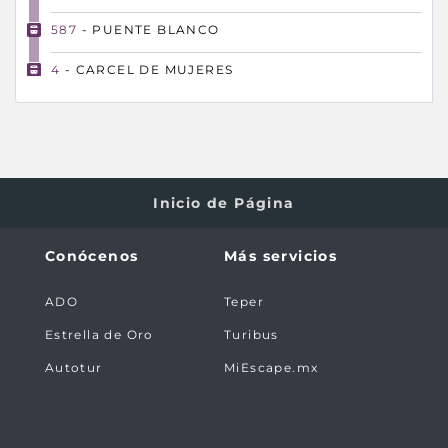
587
- PUENTE BLANCO
4
- CARCEL DE MUJERES
18
- SANTA MARTHA
1
- AEROPUERTO
12
- MEXICO TAPO
Inicio de Página
84
87
88
241
243
248
301
310
311
371
Conócenos
Más servicios
374
377
382
ADO
Teper
Estrella de Oro
Turibus
Autotur
MiEscape.mx