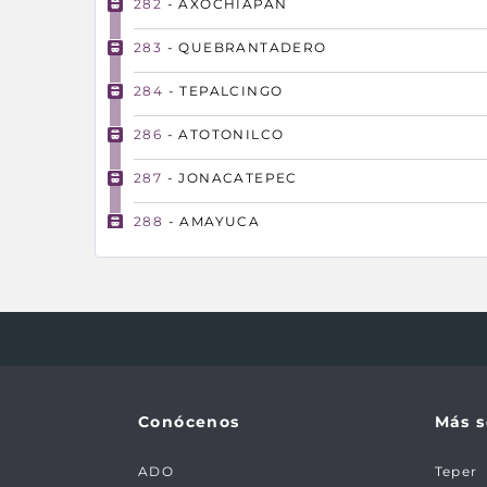
282
- AXOCHIAPAN
283
- QUEBRANTADERO
284
- TEPALCINGO
286
- ATOTONILCO
287
- JONACATEPEC
288
- AMAYUCA
289
- PARQUE INDUSTRIAL
276
- CUAUTLA
277
- CUAUTLIXCO
279
- DESV YECAPIXTLA
Conócenos
Más s
278
- KM 88
ADO
Teper
280
- NEPANTLA