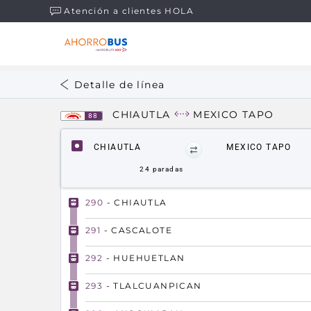
Atención a clientes HOLA
Detalle de línea
CHIAUTLA
MEXICO TAPO
88
CHIAUTLA
MEXICO TAPO
24
paradas
290
- CHIAUTLA
291
- CASCALOTE
292
- HUEHUETLAN
293
- TLALCUANPICAN