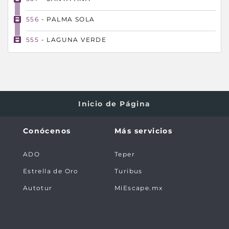
556
- PALMA SOLA
555
- LAGUNA VERDE
554
- PASO DEL CEDRO
553
- EL LIMONCITO
548
- CARDEL
Inicio de Página
549
- LA ANTIGUA
Conócenos
Más servicios
550
- RENACIMIENTO
ADO
Teper
551
- IMSS VEV
Estrella de Oro
Turibus
552
- TERMINAL VEV
Autotur
MiEscape.mx
223
224
225
226
227
228
229
230
231
232
233
234
235
236