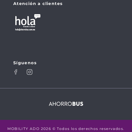
237
238
460
462
464
465
Atención a clientes
466
467
468
469
639
640
641
642
710
711
718
719
720
721
728
729
736
737
754
755
786
787
788
789
790
791
Síguenos
MOBILITY ADO 2026 © Todos los derechos reservados.