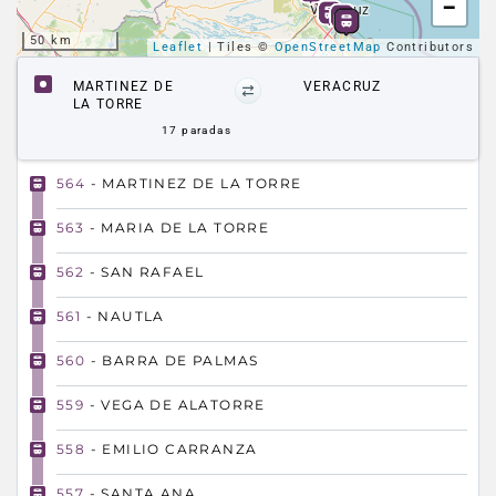
−
50 km
Leaflet
| Tiles ©
OpenStreetMap
Contributors
MARTINEZ DE
VERACRUZ
LA TORRE
17
paradas
564
- MARTINEZ DE LA TORRE
563
- MARIA DE LA TORRE
562
- SAN RAFAEL
561
- NAUTLA
560
- BARRA DE PALMAS
559
- VEGA DE ALATORRE
558
- EMILIO CARRANZA
557
- SANTA ANA