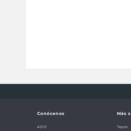
Conócenos
Más s
ADO
Teper