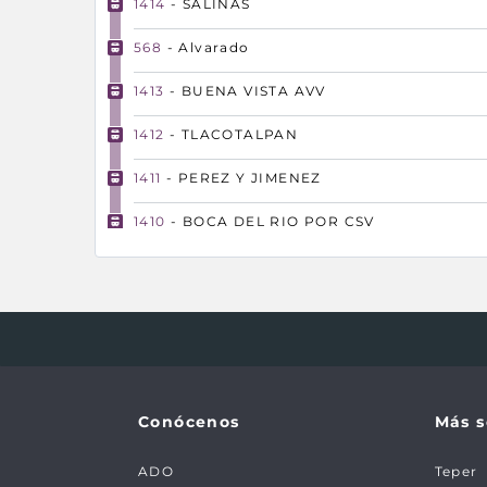
1414
- SALINAS
568
- Alvarado
1413
- BUENA VISTA AVV
1412
- TLACOTALPAN
1411
- PEREZ Y JIMENEZ
1410
- BOCA DEL RIO POR CSV
1409
- AMATITLAN
1408
- SAN CRISTOBAL
1407
- COSAMALOAPAN
722
723
724
725
726
727
728
729
734
735
792
793
Conócenos
Más s
ADO
Teper