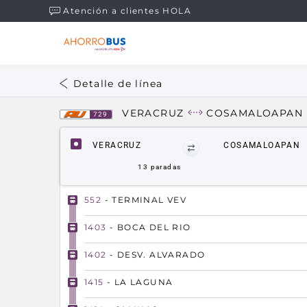
Atención a clientes HOLA
Detalle de línea
VERACRUZ
COSAMALOAPAN
729
VERACRUZ
COSAMALOAPAN
13
paradas
552
- TERMINAL VEV
1403
- BOCA DEL RIO
1402
- DESV. ALVARADO
1415
- LA LAGUNA