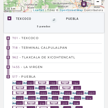
−
20 km
Leaflet
| Tiles ©
OpenStreetMap
Contributors
TEXCOCO
PUEBLA
5
paradas
701
- TEXCOCO
718
- TERMINAL CALPULALPAN
962
- TLAXCALA DE XICOHTENCATL
1455
- LA VIRGEN
517
- PUEBLA
191
192
193
194
195
196
200
201
202
203
204
205
206
207
208
209
210
211
212
213
214
215
216
217
218